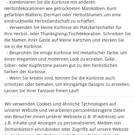
- Kombinieren Sie die Kürbisse mit anderen
Herbstdekorationen wie getrockneten Maiskolben, bunt
gefärbten Blättern, Ziermais oder Herbstblumen, um eine
eindrucksvolle Herbstlandschaft zu schaffen.
- Verwenden Sie kleine Kürbisse als Platzkartenhalter für
Ihre Herbst- oder Thanksgiving-Tischdekoration. Schreiben Sie
die Namen Ihrer Gäste auf kleine Kärtchen und stecken Sie
sie in die Kürbisse.
- Besprühen Sie einige Kürbisse mit metallischer Farbe, um
einen eleganten und modernen Look zu erzielen. Gold-,
Silber- oder Kupfertöne passen gut zu den herbstlichen
Farben der Kürbisse.
- Wenn Sie kreativ sind, können Sie die Kürbisse auch
schnitzen oder bemalen, um einzigartige Designs zu erstellen.
Lassen Sie Ihrer Fantasie freien Lauf!
Mit gemischten kleinen bunten und formfrohen
Wir verwenden Cookies und ähnliche Technologien auf
Dekorkürbissen können Sie Ihrer Herbst- und Halloween-
unserer Website und verarbeiten personenbezogene Daten
Dekoration eine spielerische und lebendige Note verleihen.
von Besucher:innen unserer Webseite (z.B. IP-Adresse), um
Experimentieren Sie mit verschiedenen Arrangements und
z.B. Inhalte und Anzeigen zu personalisieren, Medien von
Dekoideen, um eine einladende und charmante Atmosphäre
Drittanbietern einzubinden oder Zugriffe auf unsere Website
zu schaffen.