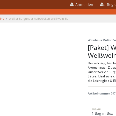
Anmelden
Regis
 Box layout
ine
Weißer Burgunder halbtrocken Weißwein 5L
Weinhaus Müller B
[Paket] 
Weißwein
Der würzige, frisc
Aromen nach Zitrus
Unser Weißer Burgu
Säure. Ideal zu lei
die Leichtigkeit & 
Artikelnummer
797
ANZAHL