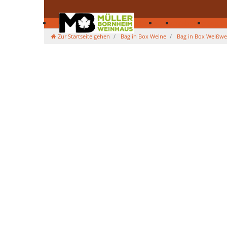
Bag in Box Weine
Säfte
Kürbisse
Deko
Webshop
Bag in
Zur Startseite gehen
Bag in Box Weine
Bag in Box Weißwe