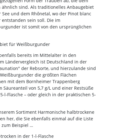
ang gezogenen Form der Trauben ab, die dem
 ähnlich sind. Als traditionelles Anbaugebiet
r See und dem Rhônetal, wo der Pinot blanc
 entstanden sein soll. Die im
rgunder ist somit von den ursprünglichen
ebiet für Weißburgunder
falls bereits im Mittelalter in den
Im Ländervergleich ist Deutschland in der
baunation" der Rebsorte, und hierzulande sind
 Weißburgunder die größten Flächen
hnen mit dem Bornheimer Trappenberg
Säureanteil von 5,7 g/L und einer Restsüße
75-l-Flasche – oder gleich in der praktischen 5-
unserem Sortiment Harmonische halbtrockene
 her, die Sie ebenfalls einmal auf die Liste
e zum Beispiel …
rocken in der 1-l-Flasche