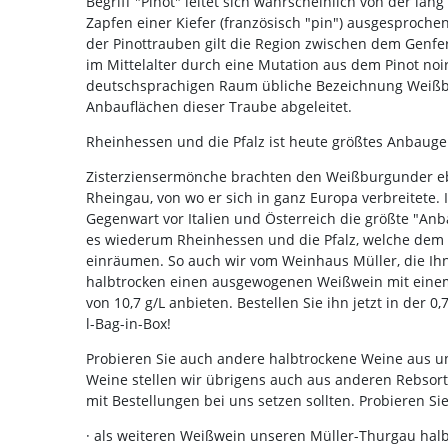
Begriff "Pinot" leitet sich wahrscheinlich von der l
Zapfen einer Kiefer (französisch "pin") ausgesprochen
der Pinottrauben gilt die Region zwischen dem Genfe
im Mittelalter durch eine Mutation aus dem Pinot noir
deutschsprachigen Raum übliche Bezeichnung Weißbu
Anbauflächen dieser Traube abgeleitet.
Rheinhessen und die Pfalz ist heute größtes Anbaug
Zisterziensermönche brachten den Weißburgunder eben
Rheingau, von wo er sich in ganz Europa verbreitete. 
Gegenwart vor Italien und Österreich die größte "An
es wiederum Rheinhessen und die Pfalz, welche dem
einräumen. So auch wir vom Weinhaus Müller, die I
halbtrocken einen ausgewogenen Weißwein mit einem 
von 10,7 g/L anbieten. Bestellen Sie ihn jetzt in der 0,
l-Bag-in-Box!
Probieren Sie auch andere halbtrockene Weine aus 
Weine stellen wir übrigens auch aus anderen Rebsorten
mit Bestellungen bei uns setzen sollten. Probieren Si
· als weiteren Weißwein unseren Müller-Thurgau halbt