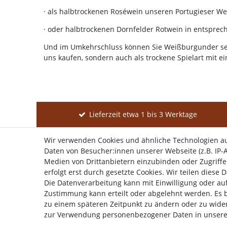
· als halbtrockenen Roséwein unseren Portugieser Wei
· oder halbtrockenen Dornfelder Rotwein in entspre
Und im Umkehrschluss können Sie Weißburgunder selb
uns kaufen, sondern auch als trockene Spielart mit ei
Lieferzeit etwa 1 bis 3 Werktage
Wir verwenden Cookies und ähnliche Technologien a
Daten von Besucher:innen unserer Webseite (z.B. IP-A
Shop
Mein K
Medien von Drittanbietern einzubinden oder Zugriffe
erfolgt erst durch gesetzte Cookies. Wir teilen diese 
Widerrufs­r
Die Datenverarbeitung kann mit Einwilligung oder auf
Zustimmung kann erteilt oder abgelehnt werden. Es be
zu einem späteren Zeitpunkt zu ändern oder zu wide
zur Verwendung personenbezogener Daten in unser