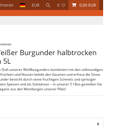
trieren
EUR
0
0,00 EUR
ornheim
Weißer Burgunder halbtrocken
 5L
he Duft unseres Weißburgunders kombiniert mit den vollmundigen
früchten und Nüssen belebt den Gaumen und erfreut die Sinne.
nder besticht durch seine fruchtigen Schmelz und spritziger
chten Speisen und als Solotänzer – in unserer 5 l Box genießen Sie
Eleganz aus den Weinbergen unserer Pfalz!