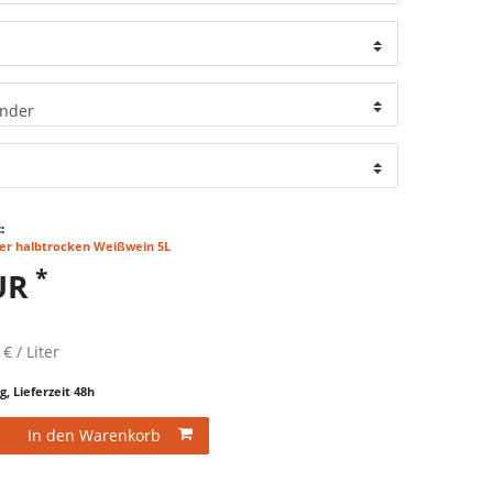
:
er halbtrocken Weißwein 5L
*
EUR
 € / Liter
g, Lieferzeit 48h
In den Warenkorb