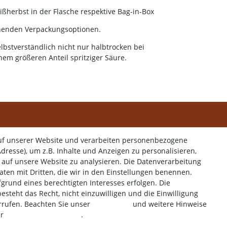
ßherbst in der Flasche respektive Bag-in-Box
chenden Verpackungsoptionen.
stverständlich nicht nur halbtrocken bei
nem größeren Anteil spritziger Säure.
uf unserer Website und verarbeiten personenbezogene
dresse), um z.B. Inhalte und Anzeigen zu personalisieren,
onto
Service
 auf unsere Website zu analysieren. Die Datenverarbeitung
Daten mit Dritten, die wir in den Einstellungen benennen.
echt
Widerrufs­formular
Impressum
Daten­schutz­erkläru
grund eines berechtigten Interesses erfolgen. Die
steht das Recht, nicht einzuwilligen und die Einwilligung
rrufen. Beachten Sie unser
Impressum
und weitere Hinweise
er
Daten­schutz­erklärung
.
© Copyright 2026 | Alle Rechte vorbehalten.