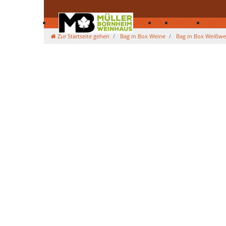
Bag in Box Weine
Säfte
Kürbisse
Deko
Webshop
Bag in
Zur Startseite gehen
Bag in Box Weine
Bag in Box Weißwe