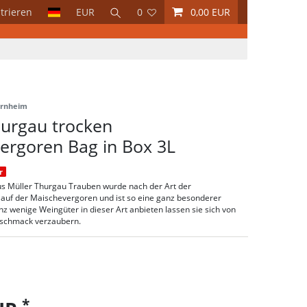
trieren
EUR
0
0,00 EUR
ornheim
hurgau trocken
ergoren Bag in Box 3L
r
s Müller Thurgau Trauben wurde nach der Art der
 auf der Maischevergoren und ist so eine ganz besonderer
z wenige Weingüter in dieser Art anbieten lassen sie sich von
schmack verzaubern.
*