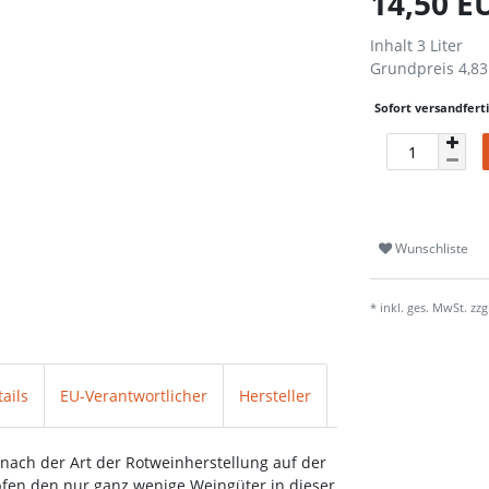
14,50 
Inhalt
3
Liter
Grundpreis
4,83
Sofort versandferti
Wunschliste
* inkl. ges. MwSt. zzg
ails
EU-Verantwortlicher
Hersteller
ach der Art der Rotweinherstellung auf der
pfen den nur ganz wenige Weingüter in dieser