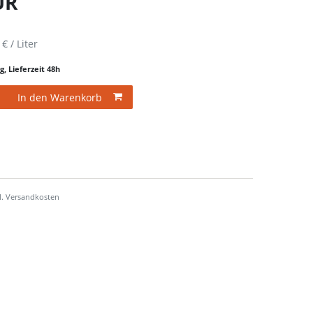
EUR
 € / Liter
g, Lieferzeit 48h
In den Warenkorb
l.
Versandkosten