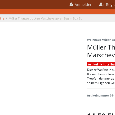
Anmelden
Regis
 Box layout
ine
Müller Thurgau trocken Maischevergoren Bag in Box 3L
Weinhaus Müller B
Müller T
Maischev
Artikel nicht teilba
Dieser Weißwein au
Rotweinherstellung
Tropfen den nur gan
seinem Eigenen Ge
Artikelnummer
344