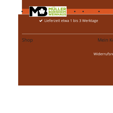
Bag in Box Weine
Säfte
Kürbisse
Deko
Webshop
Bag in
Lieferzeit etwa 1 bis 3 Werktage
Shop
Mein K
Widerrufs­r