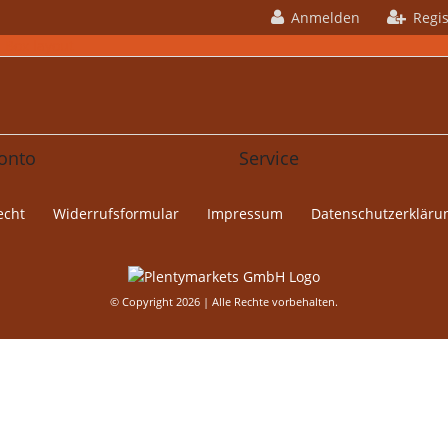
Anmelden
Regis
 Box layout
onto
Service
echt
Widerrufs­formular
Impressum
Daten­schutz­erkläru
© Copyright 2026 | Alle Rechte vorbehalten.