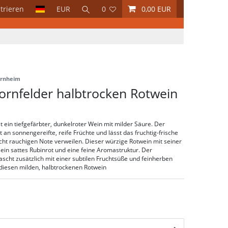
trieren
EUR
0
0,00 EUR
ornheim
ornfelder halbtrocken Rotwein
t ein tiefgefärbter, dunkelroter Wein mit milder Säure. Der
an sonnengereifte, reife Früchte und lässt das fruchtig-frische
cht rauchigen Note verweilen. Dieser würzige Rotwein mit seiner
sein sattes Rubinrot und eine feine Aromastruktur. Der
scht zusätzlich mit einer subtilen Fruchtsüße und feinherben
 diesen milden, halbtrockenen Rotwein