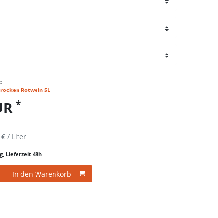
:
trocken Rotwein 5L
*
EUR
 € / Liter
g, Lieferzeit 48h
In den Warenkorb