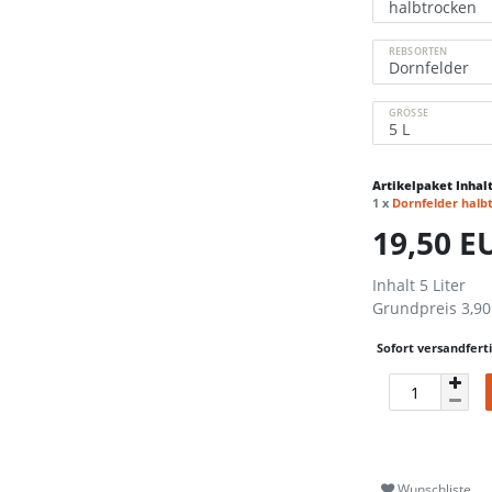
REBSORTEN
GRÖSSE
Artikelpaket Inhalt
1 x
Dornfelder halb
19,50 
Inhalt
5
Liter
Grundpreis
3,90
Sofort versandferti
Wunschliste