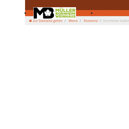
Weine
Säfte
Kürbisse
Deko
Webshop
Bag in Box layout
Zur Startseite gehen
Weine
Rotweine
Dornfelder halbt