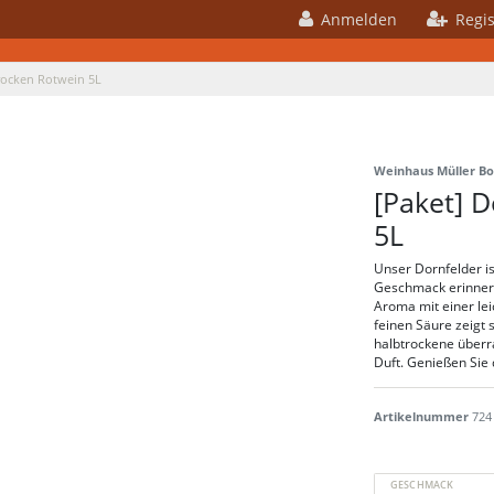
Anmelden
Regis
rocken Rotwein 5L
Weinhaus Müller B
[Paket] D
5L
Unser Dornfelder is
Geschmack erinnert 
Aroma mit einer lei
feinen Säure zeigt 
halbtrockene überra
Duft. Genießen Sie
Artikelnummer
724
GESCHMACK