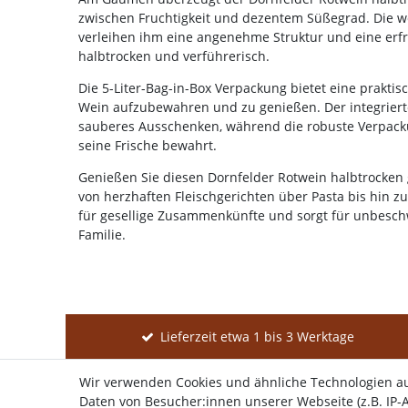
zwischen Fruchtigkeit und dezentem Süßegrad. Die w
verleihen ihm eine angenehme Struktur und eine erfr
halbtrocken und verführerisch.
Die 5-Liter-Bag-in-Box Verpackung bietet eine praktis
Wein aufzubewahren und zu genießen. Der integriert
sauberes Ausschenken, während die robuste Verpacku
seine Frische bewahrt.
Genießen Sie diesen Dornfelder Rotwein halbtrocken g
von herzhaften Fleischgerichten über Pasta bis hin zu 
für gesellige Zusammenkünfte und sorgt für unbes
Familie.
Lieferzeit etwa 1 bis 3 Werktage
Wir verwenden Cookies und ähnliche Technologien a
Daten von Besucher:innen unserer Webseite (z.B. IP-A
Shop
Mein K