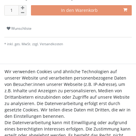
In den Warenkorb
Wunschliste
* inkl. ges. MwSt. zzgl.
Versandkosten
Wir verwenden Cookies und ähnliche Technologien auf
Beschreibung
Weitere Details
unserer Website und verarbeiten personenbezogene Daten
von Besucher:innen unserer Webseite (z.B. IP-Adresse), um
z.B. Inhalte und Anzeigen zu personalisieren, Medien von
Roter trinkfertiger Dornfelder Glühwein nur warm machen
Drittanbietern einzubinden oder Zugriffe auf unsere Website
und Ihren Glühwein geniessen
zu analysieren. Die Datenverarbeitung erfolgt erst durch
gesetzte Cookies. Wir teilen diese Daten mit Dritten, die wir in
den Einstellungen benennen.
Die Datenverarbeitung kann mit Einwilligung oder aufgrund
eines berechtigten Interesses erfolgen. Die Zustimmung kann
Lieferzeit etwa 1 bis 3 Werktage
erteilt oder abgelehnt werden. Es besteht das Recht, nicht